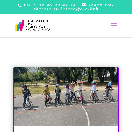
Tel : 02.96.33.49.24
eco22.ste-
therese.st-brieuc@e-c.bzh