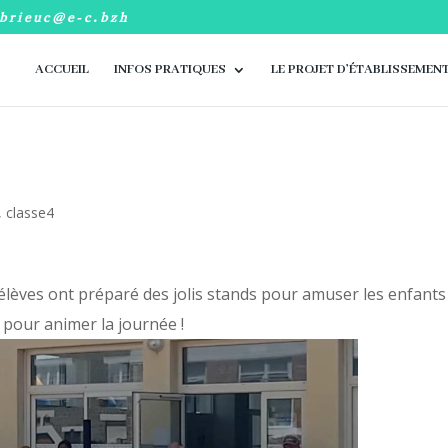
-brieuc@e-c.bzh
ACCUEIL
INFOS PRATIQUES
LE PROJET D’ÉTABLISSEMEN
,
classe4
’élèves ont préparé des jolis stands pour amuser les enfants
 pour animer la journée !