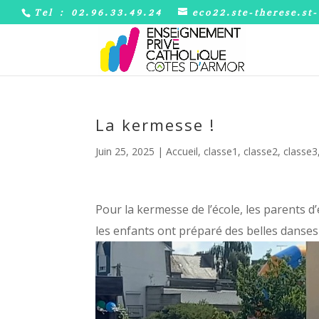
Tel : 02.96.33.49.24
eco22.ste-therese.st
La kermesse !
Juin 25, 2025
|
Accueil
,
classe1
,
classe2
,
classe3
Pour la kermesse de l’école, les parents d
les enfants ont préparé des belles danses